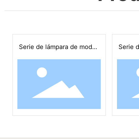
Serie de lámpara de model
Serie 
ado
ado