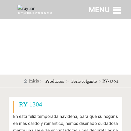
MENU
浙江如渊电子灯饰有限公司
Inicio
RY-1304
Productos
Serie colgante
RY-1304
En esta feliz temporada navideña, para que su hogar s
ea más cálido y romántico, hemos diseñado cuidadosa
mente una serie de encantadoras luces decorativas na